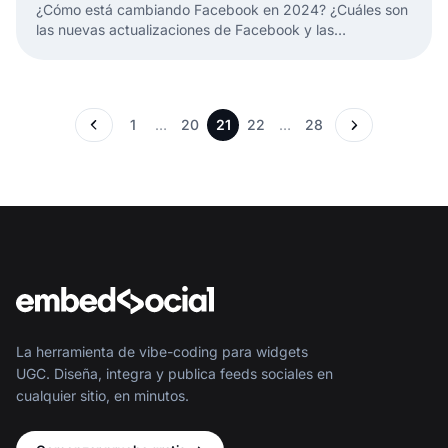
¿Cómo está cambiando Facebook en 2024? ¿Cuáles son
las nuevas actualizaciones de Facebook y las
características más recientes que los especialistas en
marketing deben conocer?
1
…
20
21
22
…
28
La herramienta de vibe-coding para widgets
UGC. Diseña, integra y publica feeds sociales en
cualquier sitio, en minutos.