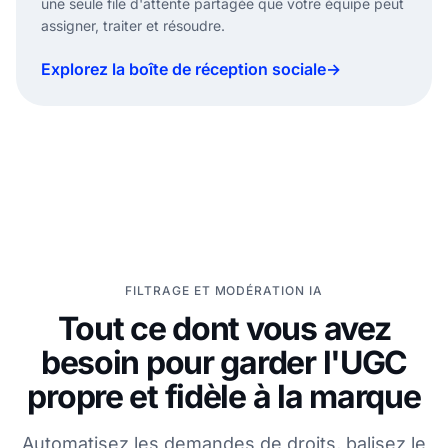
une seule file d'attente partagée que votre équipe peut
Response drafted and ready.
Assigned
10:03 AM
assigner, traiter et résoudre.
Explorez la boîte de réception sociale
→
FILTRAGE ET MODÉRATION IA
Tout ce dont vous avez
besoin pour garder l'UGC
propre et fidèle à la marque
Automatisez les demandes de droits, balisez le