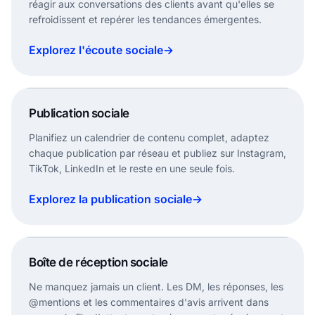
réagir aux conversations des clients avant qu'elles se
Tagged content added to the stream.
refroidissent et repérer les tendances émergentes.
Trend
Rising
Topic volume increased this hour.
Explorez l'écoute sociale
→
Mention
Keyword
New post matched to saved keyword.
Publication sociale
Composer
Publish now
Planifiez un calendrier de contenu complet, adaptez
CAPTION DRAFT
Ready
chaque publication par réseau et publiez sur Instagram,
TikTok, LinkedIn et le reste en une seule fois.
#ugc
#reviews
Post
Explorez la publication sociale
→
Draft
✓
Shared inbox
Boîte de réception sociale
QUEUE
Resolve
Review source
Conversation resolved
Review
New
Archived in queue
Ne manquez jamais un client. Les DM, les réponses, les
Customer question received.
Needs reply
@mentions et les commentaires d'avis arrivent dans
10:02 AM
Message
DM