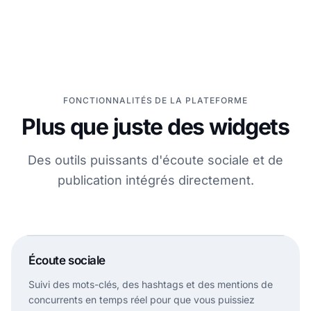
FONCTIONNALITÉS DE LA PLATEFORME
Plus que juste des widgets
Des outils puissants d'écoute sociale et de
publication intégrés directement.
Keyword:
"brand mention"
Live
Écoute sociale
Mention
Keyword
New post matched to saved keyword.
Suivi des mots-clés, des hashtags et des mentions de
concurrents en temps réel pour que vous puissiez
Hashtag
Live