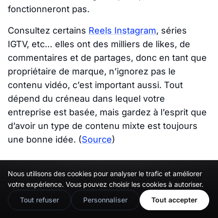
fonctionneront pas.
Consultez certains
Reels Instagram
, séries
IGTV, etc… elles ont des milliers de likes, de
commentaires et de partages, donc en tant que
propriétaire de marque, n’ignorez pas le
contenu vidéo, c’est important aussi. Tout
dépend du créneau dans lequel votre
entreprise est basée, mais gardez à l’esprit que
d’avoir un type de contenu mixte est toujours
une bonne idée.
(
Source
)
Les histoires Instagram sont
Nous utilisons des cookies pour analyser le trafic et améliorer
🇬🇧
Would you prefer this site in English?
votre expérience. Vous pouvez choisir les cookies à autoriser.
préférées par 42% des
View in English
Tout refuser
Personnaliser
Tout accepter
utilisateurs Instagram.