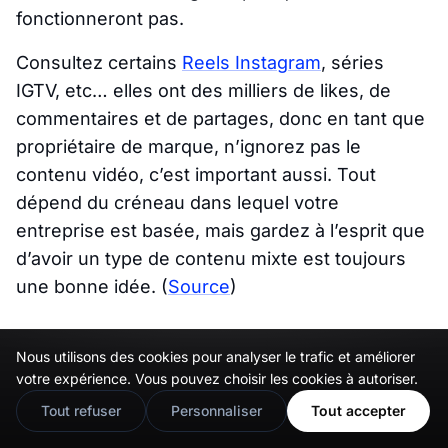
fonctionneront pas.
Consultez certains
Reels Instagram
, séries
IGTV, etc… elles ont des milliers de likes, de
commentaires et de partages, donc en tant que
propriétaire de marque, n’ignorez pas le
contenu vidéo, c’est important aussi. Tout
dépend du créneau dans lequel votre
entreprise est basée, mais gardez à l’esprit que
d’avoir un type de contenu mixte est toujours
une bonne idée.
(
Source
)
Les histoires Instagram sont
Nous utilisons des cookies pour analyser le trafic et améliorer
🇬🇧
Would you prefer this site in English?
votre expérience. Vous pouvez choisir les cookies à autoriser.
préférées par 42% des
View in English
Tout refuser
Personnaliser
Tout accepter
utilisateurs Instagram.