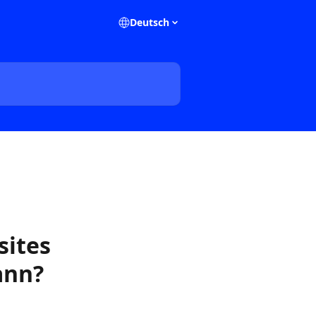
Deutsch
sites
ann?