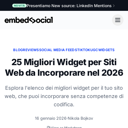
Presentiamo New source: LinkedIn Mentions
NOVITÀ
BLOG
REVIEWS
SOCIAL MEDIA FEEDS
TIKTOK
UGC
WIDGETS
25 Migliori Widget per Siti
Web da Incorporare nel 2026
Esplora l'elenco dei migliori widget per il tuo sito
web, che puoi incorporare senza competenze di
codifica.
16 gennaio 2026
Nikola Bojkov
View as Markdown