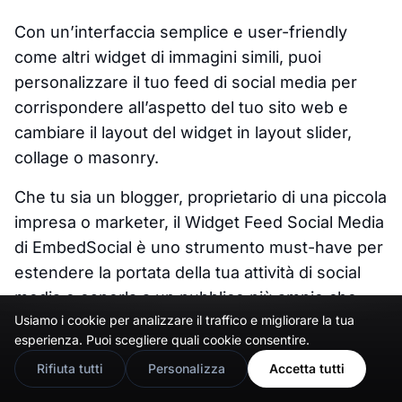
Con un’interfaccia semplice e user-friendly
come altri widget di immagini simili, puoi
personalizzare il tuo feed di social media per
corrispondere all’aspetto del tuo sito web e
cambiare il layout del widget in layout slider,
collage o masonry.
Che tu sia un blogger, proprietario di una piccola
impresa o marketer, il Widget Feed Social Media
di EmbedSocial è uno strumento must-have per
estendere la portata della tua attività di social
media e esporla a un pubblico più ampio che
Usiamo i cookie per analizzare il traffico e migliorare la tua
visita il tuo sito web.
🇬🇧
Would you prefer this site in English?
esperienza. Puoi scegliere quali cookie consentire.
View in English
Rifiuta tutti
Personalizza
Accetta tutti