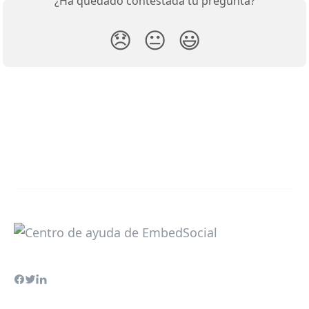
¿Ha quedado contestada tu pregunta?
😞
😐
😃