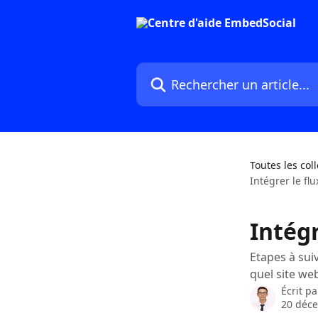
Passer au contenu principal
Rechercher un article...
Toutes les col
Intégrer le fl
Intég
Etapes à sui
quel site we
Écrit p
20 déc