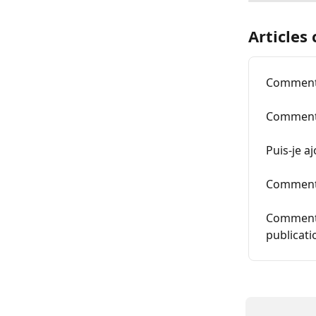
Articles
Comment 
Comment c
Puis-je a
Comment 
Comment 
publicati