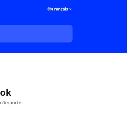
Français
ook
 n'importe