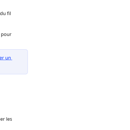
du fil 
 pour 
r un 
er les 