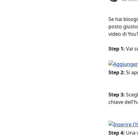
Se hai bisogn
posto giusto
video di You
Step 1: 
Vai s
Step 2:
 Si ap
Step 3: 
Scegl
chiave dell'h
Step 4:
 Una v