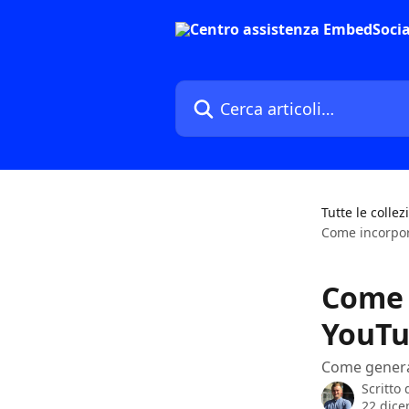
Vai al contenuto principale
Cerca articoli…
Tutte le collez
Come incorpor
Come 
YouTu
Come generar
Scritto
22 dic