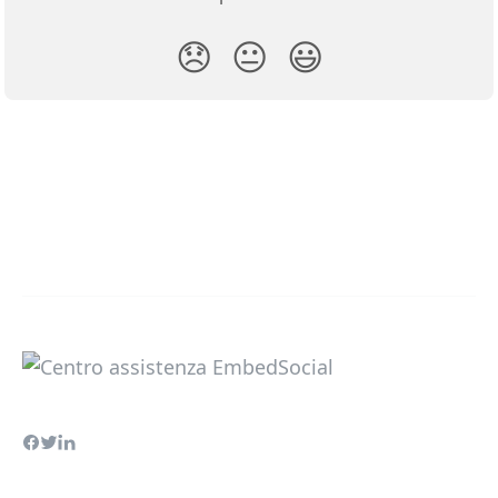
😞
😐
😃