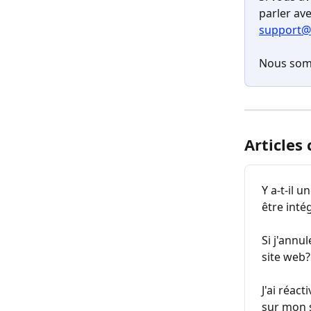
parler av
support@
Nous som
Articles
Y a-t-il 
être inté
Si j'annu
site web?
J'ai réac
sur mon 