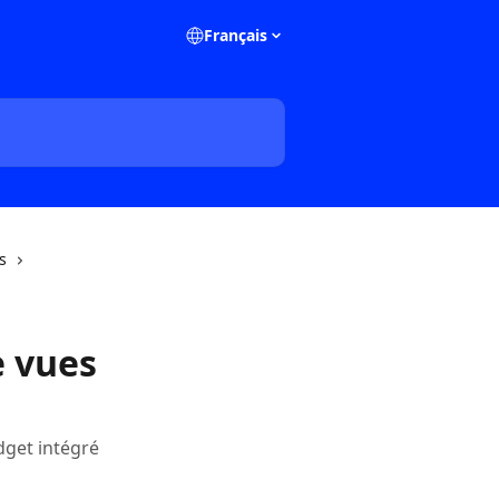
Français
s
e vues
dget intégré