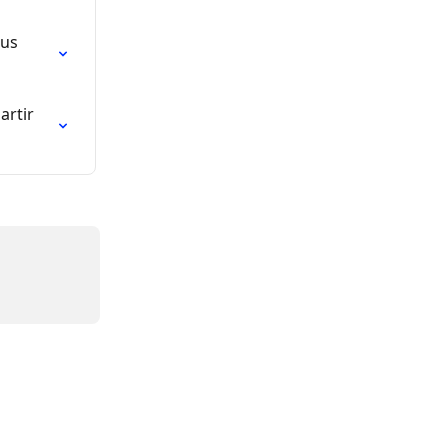
us 
artir 