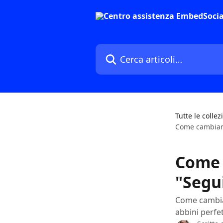
Vai al contenuto principale
Cerca articoli…
Tutte le collez
Come cambiare 
Come 
"Segui
Come cambiar
abbini perfe