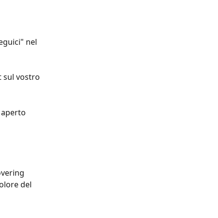
eguici" nel 
 sul vostro 
 aperto 
overing 
olore del 