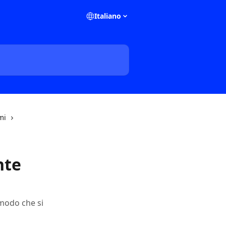
Italiano
mi
nte
 modo che si