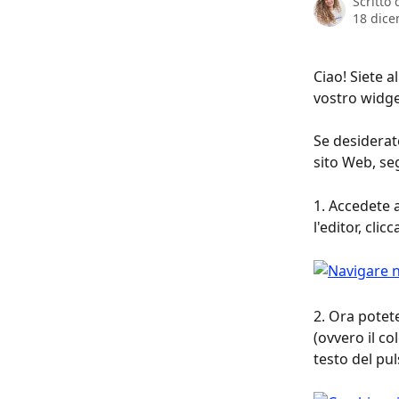
Scritto
18 dic
Ciao! Siete a
vostro widge
Se desiderat
sito Web, se
1. Accedete 
l'editor, clicc
2. Ora potete
(ovvero il c
testo del pul