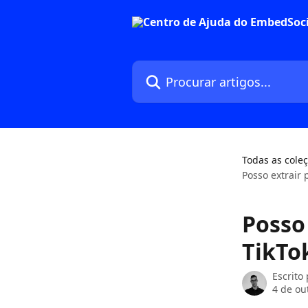
Ir para conteúdo principal
Procurar artigos...
Todas as cole
Posso extrair
Posso
TikTo
Escrito
4 de ou