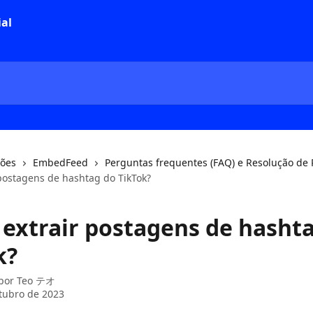
ções
EmbedFeed
Perguntas frequentes (FAQ) e Resolução de
 postagens de hashtag do TikTok?
 extrair postagens de hasht
k?
 por
Teo テオ
tubro de 2023