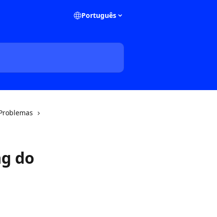
Português
 Problemas
ag do