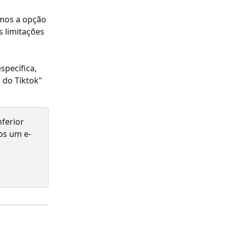
mos a opção 
s limitações 
pecífica, 
do Tiktok" 
ferior 
os um e-