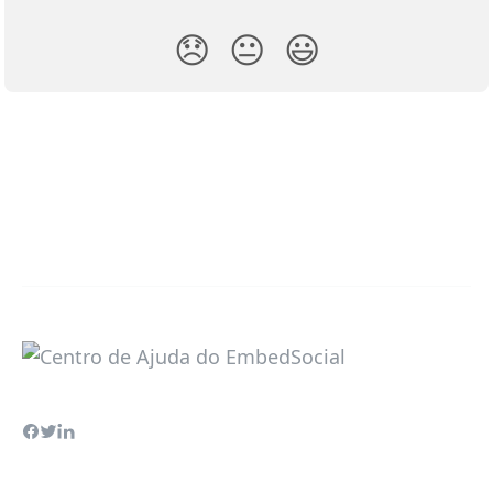
😞
😐
😃