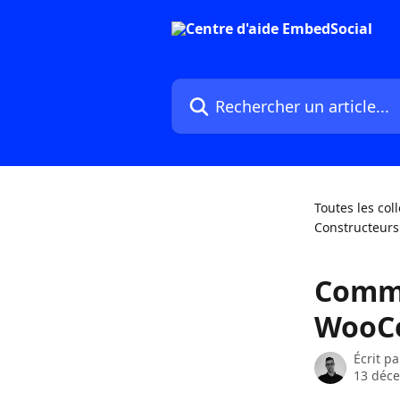
Passer au contenu principal
Rechercher un article...
Toutes les col
Constructeurs
Comme
WooC
Écrit p
13 déc