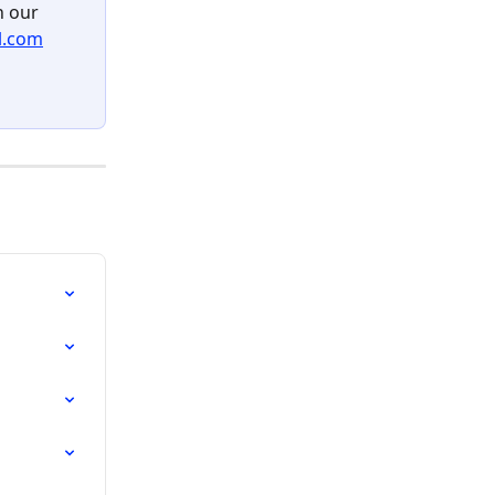
h our 
l.com