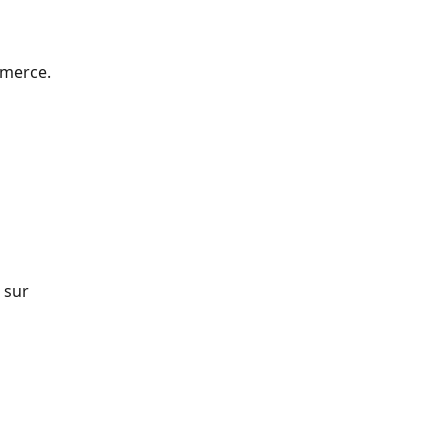
mmerce.
 sur 