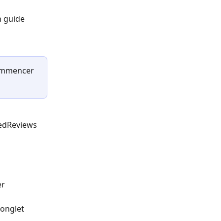
 guide 
ommencer 
edReviews 
er
'onglet 