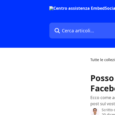
Vai al contenuto principale
Cerca articoli…
Tutte le collez
Posso
Faceb
Ecco come ag
post sul vos
Scritto
20 dic