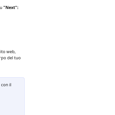
u 
"Next":
ito web, 
orpo del tuo 
con il 