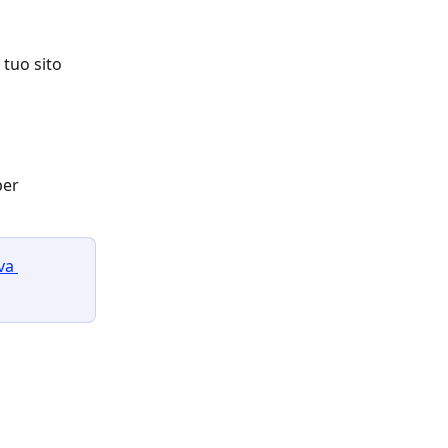
tuo sito 
er 
va 