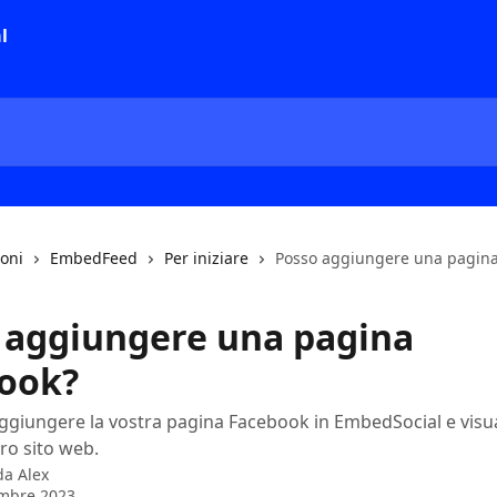
ioni
EmbedFeed
Per iniziare
Posso aggiungere una pagina
 aggiungere una pagina
ook?
giungere la vostra pagina Facebook in EmbedSocial e visua
tro sito web.
 da
Alex
embre 2023