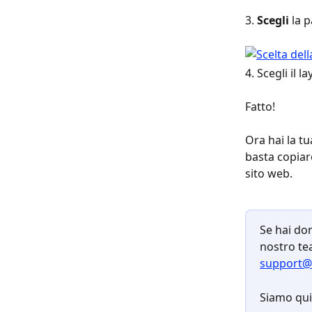
3. 
Scegli 
la p
4. Scegli il l
Fatto!
Ora hai la tu
basta copiare
sito web.
Se hai dom
nostro tea
support@
Siamo qui