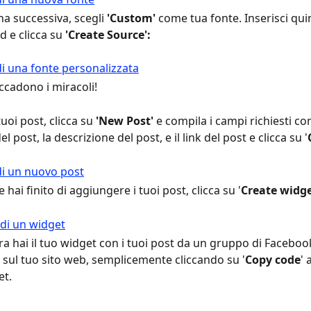
na successiva, scegli 
'Custom'
 come tua fonte. Inserisci qu
d e clicca su 
'Create Source':
ccadono i miracoli!
tuoi post, clicca su 
'New Post' 
e compila i campi richiesti co
l post, la descrizione del post, e il link del post e clicca su '
 hai finito di aggiungere i tuoi post, clicca su '
Create widg
ra hai il tuo widget con i tuoi post da un gruppo di Faceboo
 sul tuo sito web, semplicemente cliccando su '
Copy code
' 
et.