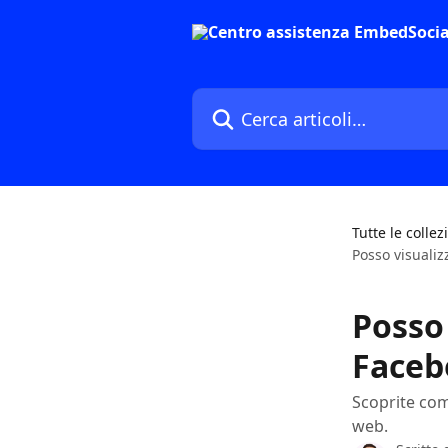
Vai al contenuto principale
Cerca articoli…
Tutte le collez
Posso visualiz
Posso 
Faceb
Scoprite com
web.