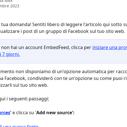
 da
Alex
embre 2023
 tua domanda! Sentiti libero di leggere l'articolo qui sotto 
sualizzare i post di un gruppo di Facebook sul tuo sito web.
 non hai un account EmbedFeed, clicca per 
iniziare una pro
i 7 giorni.
mento non disponiamo di un'opzione automatica per raccog
a Facebook, condividerò con te un'opzione su come puoi ric
izzarli sul tuo sito web.
gui i seguenti passaggi;
urces
'
 e clicca su '
Add new source':