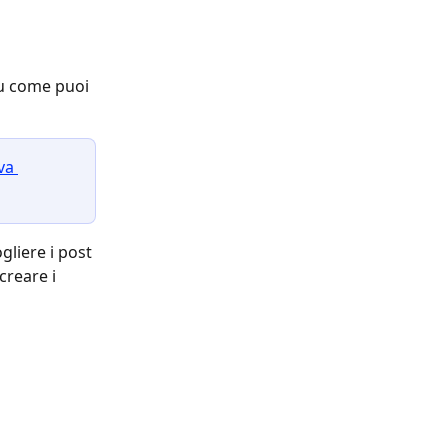
su come puoi 
va 
liere i post 
reare i 