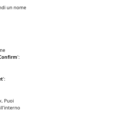
indi un nome 
me 
Confirm
':
et
':
k. Puoi 
all'interno 