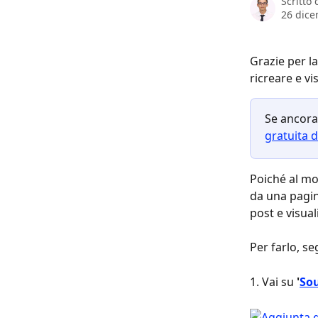
Scritto
26 dic
Grazie per la
ricreare e vi
Se ancora
gratuita d
Poiché al mo
da una pagin
post e visual
Per farlo, se
1. Vai su 
'
So