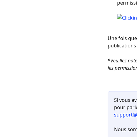
permissi
Une fois que
publications
*Veuillez not
les permissio
Si vous av
pour parl
support@
Nous som