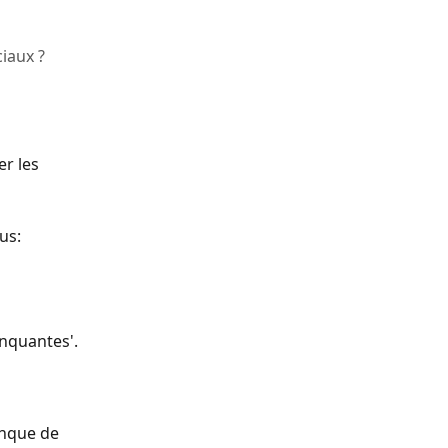
iaux ?
r les 
us:
anquantes'.
anque de 