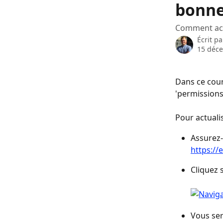
bonne
Comment act
Écrit p
15 déc
Dans ce court
'permissions
Pour actuali
Assurez-
https://
Cliquez 
Vous ser