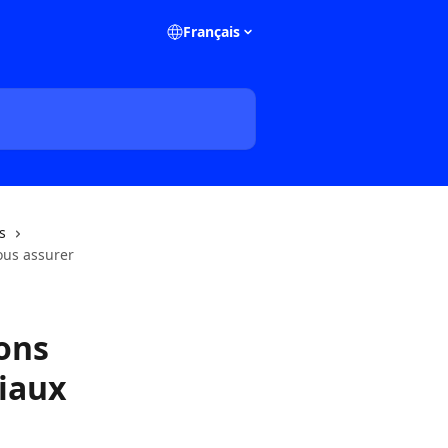
Français
s
ous assurer
ons
iaux