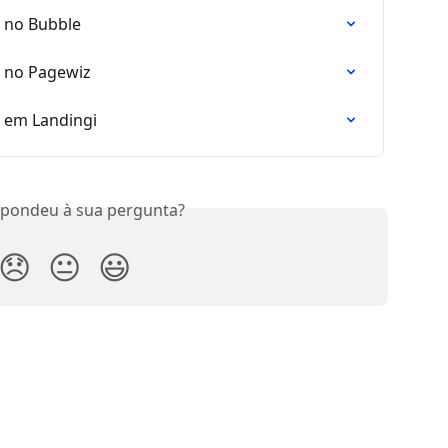
 no Bubble
 no Pagewiz
 em Landingi
spondeu à sua pergunta?
😞
😐
😃