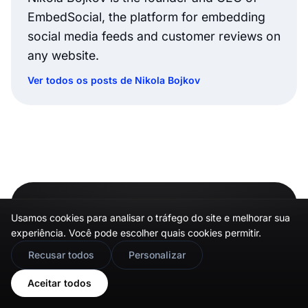
EmbedSocial, the platform for embedding
social media feeds and customer reviews on
any website.
Ver todos os posts de Nikola Bojkov
Usamos cookies para analisar o tráfego do site e melhorar sua
A escolha de mais de 400.000 marcas
experiência. Você pode escolher quais cookies permitir.
🇬🇧
Would you prefer this site in English?
Recusar todos
Personalizar
Coloque a sua prova social a
View in English
trabalhar
Aceitar todos