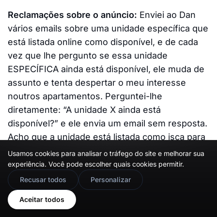
Reclamações sobre o anúncio:
Enviei ao Dan
vários emails sobre uma unidade específica que
está listada online como disponível, e de cada
vez que lhe pergunto se essa unidade
ESPECÍFICA ainda está disponível, ele muda de
assunto e tenta despertar o meu interesse
noutros apartamentos. Perguntei-lhe
diretamente: “A unidade X ainda está
disponível?” e ele envia um email sem resposta.
Acho que a unidade está listada como isca para
atrair negócios, o que é certamente uma prática
Usamos cookies para analisar o tráfego do site e melhorar sua
comercial enganosa.
experiência. Você pode escolher quais cookies permitir.
🇬🇧
Would you prefer this site in English?
Recusar todos
Personalizar
View in English
Aceitar todos
Lamento saber que se sente assim,
[Nome do Cliente]. Como sabe, temos um