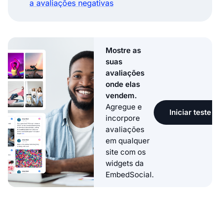
a avaliações negativas
Mostre as
suas
avaliações
onde elas
vendem.
Agregue e
Iniciar teste g
incorpore
avaliações
em qualquer
site com os
widgets da
EmbedSocial.