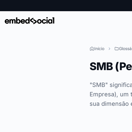
Início
Glossá
SMB (Pe
"SMB" signifi
Empresa), um t
sua dimensão e