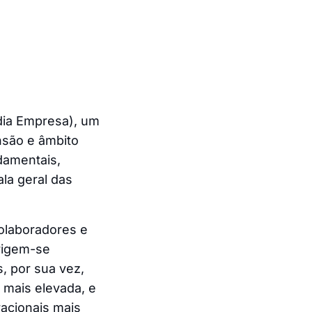
dia Empresa), um
nsão e âmbito
damentais,
la geral das
laboradores e
rigem-se
, por sua vez,
mais elevada, e
acionais mais