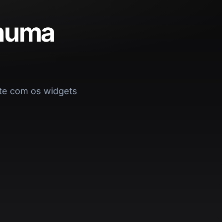
 numa
ite com os widgets