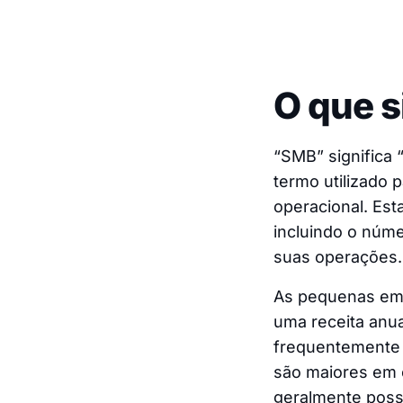
O que s
“SMB” significa
termo utilizado 
operacional. Est
incluindo o núme
suas operações.
As pequenas em
uma receita anu
frequentemente 
são maiores em 
geralmente poss