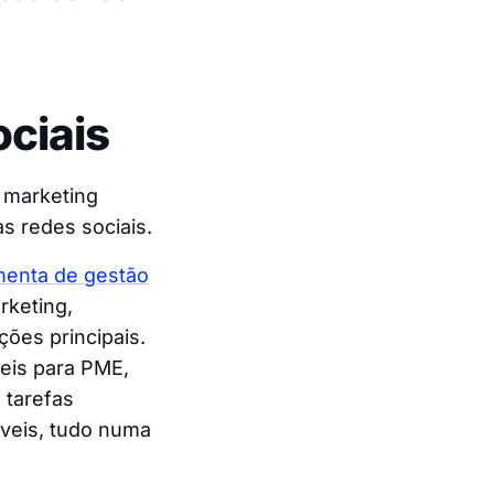
ociais
 marketing
s redes sociais.
menta de gestão
rketing,
ões principais.
eis para PME,
 tarefas
áveis, tudo numa