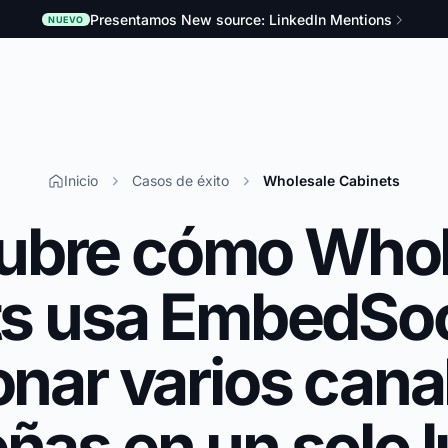
Presentamos New source: LinkedIn Mentions
NUEVO
Inicio
Casos de éxito
Wholesale Cabinets
ubre cómo Whol
s usa EmbedSoc
onar varios cana
ñas en un solo 