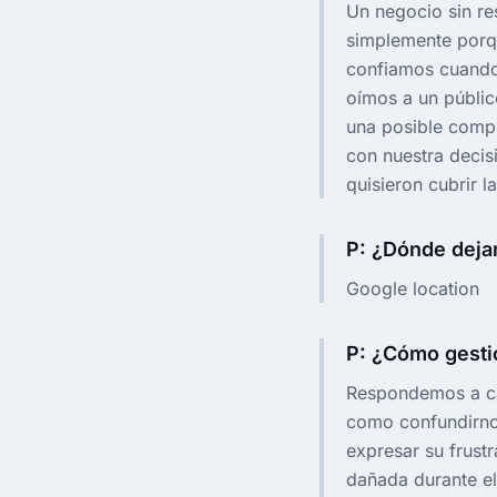
Un negocio sin re
simplemente porqu
confiamos cuando 
oímos a un público
una posible comp
con nuestra decis
quisieron cubrir 
P: ¿Dónde dejan
Google location
P: ¿Cómo gesti
Respondemos a ca
como confundirno
expresar su frust
dañada durante el