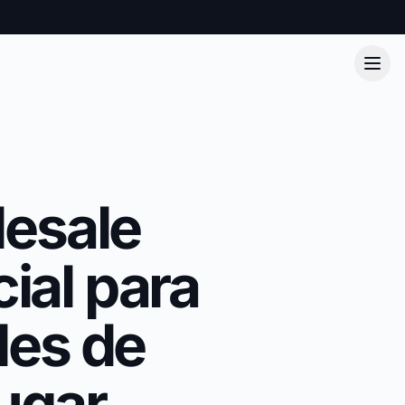
esale
ial para
les de
lugar