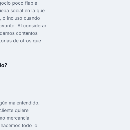
gocio poco fiable
eba social en la que
, o incluso cuando
avorito. Al considerar
uedamos contentos
torias de otros que
io?
lgún malentendido,
liente quiere
omo mercancía
e hacemos todo lo