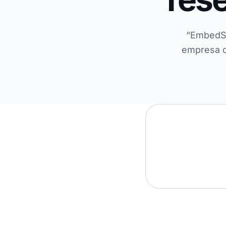
“EmbedSoc
empresa q