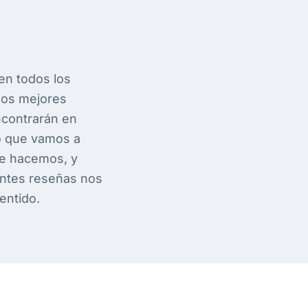
en todos los
los mejores
ncontrarán en
co que vamos a
ue hacemos, y
lentes reseñas nos
entido.