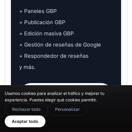
+ Paneles GBP
+ Publicación GBP
+ Edición masiva GBP
+ Gestión de reseñas de Google
+ Respondedor de reseñas
y más.
Comenzar prueba gratuita de 7
Usamos cookies para analizar el tráfico y mejorar tu
→
días
experiencia. Puedes elegir qué cookies permitir.
🇬🇧
Would you prefer this site in English?
Rechazar todo
Personalizar
Todas las funciones incluidas.
View in English
Aceptar todo