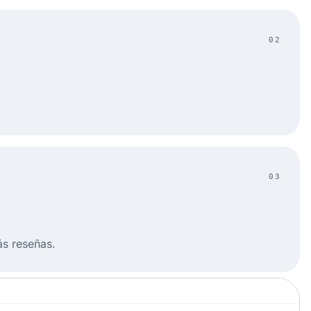
02
03
ás reseñas.