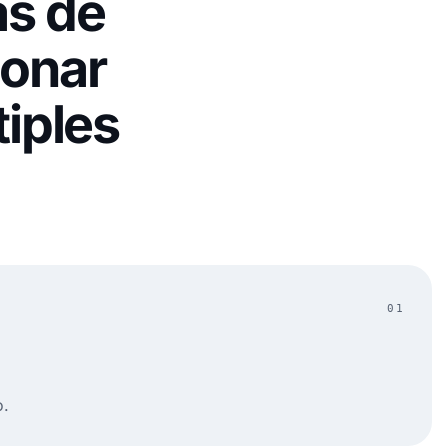
as de
ionar
tiples
01
o.