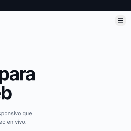
para
eb
sponsivo que
eo en vivo.