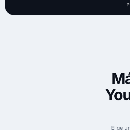
P
Má
You
Elige u