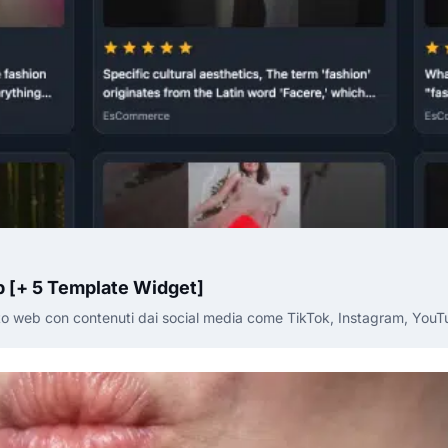
b [+ 5 Template Widget]
sito web con contenuti dai social media come TikTok, Instagram, YouT