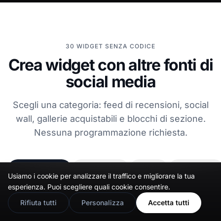
30 WIDGET SENZA CODICE
Crea widget con altre fonti di
social media
Scegli una categoria: feed di recensioni, social
wall, gallerie acquistabili e blocchi di sezione.
Nessuna programmazione richiesta.
Tutti i widget
Social Feed
Video
Recensioni
Usiamo i cookie per analizzare il traffico e migliorare la tua
🇬🇧
Would you prefer this site in English?
esperienza. Puoi scegliere quali cookie consentire.
View in English
Rifiuta tutti
Personalizza
Accetta tutti
Instagram
POPOLARE
Mostra il feed Instagram.