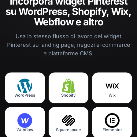
Incorpora widget Pinterest
su WordPress, Shopify, Wix,
Webflow e altro
Usa lo stesso flusso di lavoro del widget
Pinterest su landing page, negozi e-commerce
e piattaforme CMS.
WordPress
Shopify
Wix
Webflow
Squarespace
Elementor