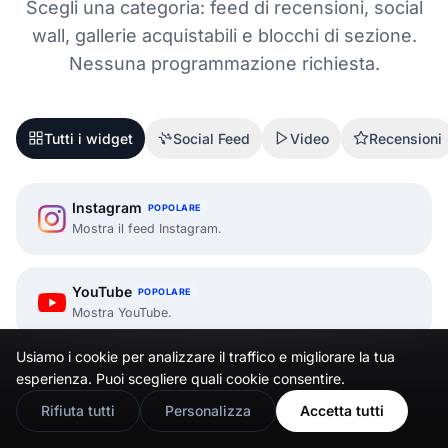
Scegli una categoria: feed di recensioni, social
wall, gallerie acquistabili e blocchi di sezione.
Nessuna programmazione richiesta.
Tutti i widget
Social Feed
Video
Recensioni
Instagram
POPOLARE
Mostra il feed Instagram.
YouTube
POPOLARE
Mostra YouTube.
Usiamo i cookie per analizzare il traffico e migliorare la tua
🇬🇧
Would you prefer this site in English?
X (Twitter)
POPOLARE
esperienza. Puoi scegliere quali cookie consentire.
Incorpora i widget X.
View in English
Rifiuta tutti
Personalizza
Accetta tutti