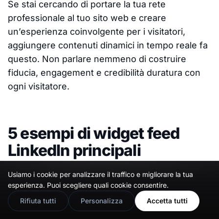
Se stai cercando di portare la tua rete
professionale al tuo sito web e creare
un’esperienza coinvolgente per i visitatori,
aggiungere contenuti dinamici in tempo reale fa
questo. Non parlare nemmeno di costruire
fiducia, engagement e credibilità duratura con
ogni visitatore.
5 esempi di widget feed
LinkedIn principali
Offriamo alcuni
template widget feed LinkedIn
Usiamo i cookie per analizzare il traffico e migliorare la tua
🇬🇧
Would you prefer this site in English?
esperienza. Puoi scegliere quali cookie consentire.
per aiutarti a iniziare (che puoi personalizzare
View in English
Rifiuta tutti
Personalizza
Accetta tutti
ulteriormente), ma puoi sempre creare il feed
perfetto da zero.