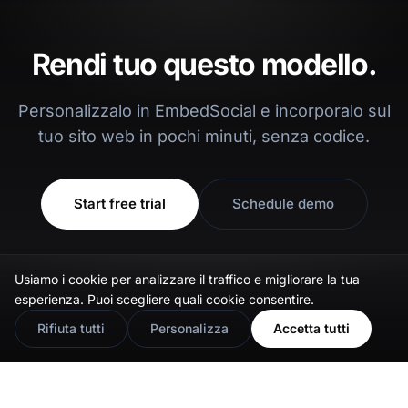
Rendi tuo questo modello.
Personalizzalo in EmbedSocial e incorporalo sul
tuo sito web in pochi minuti, senza codice.
Start free trial
Schedule demo
Usiamo i cookie per analizzare il traffico e migliorare la tua
🇬🇧
Would you prefer this site in English?
esperienza. Puoi scegliere quali cookie consentire.
View in English
Rifiuta tutti
Personalizza
Accetta tutti