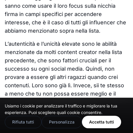
sanno come usare il loro focus sulla nicchia
firma in campi specifici per accendere
interesse, che è il caso di tutti gli influencer che
abbiamo menzionato sopra nella lista.
L’autenticità e l’unicità elevate sono le abilità
menzionate da molti content creator nella lista
precedente, che sono fattori cruciali per il
successo su ogni social media. Quindi, non
provare a essere gli altri ragazzi quando crei
contenuti. Loro sono già lì. Invece, sii te stesso
a meno che tu non possa essere meglio e il
migliore nel tuo campo scelto.
Usiamo i cookie per analizzare il traffico e migliorare la tua
🇬🇧
Would you prefer this site in English?
esperienza. Puoi scegliere quali cookie consentire.
View in English
Rifiuta tutti
Personalizza
Accetta tutti
3. Costruire Fiducia