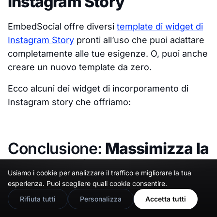
Instagram Story
EmbedSocial offre diversi
template di widget di
Instagram Story
pronti all’uso che puoi adattare
completamente alle tue esigenze. O, puoi anche
creare un nuovo template da zero.
Ecco alcuni dei widget di incorporamento di
Instagram story che offriamo:
Conclusione:
Massimizza la
portata dei tuoi Instagram
Usiamo i cookie per analizzare il traffico e migliorare la tua
🇬🇧
Would you prefer this site in English?
stories oltre 24 ore!
esperienza. Puoi scegliere quali cookie consentire.
View in English
Rifiuta tutti
Personalizza
Accetta tutti
L’incorporamento di Instagram stories sul tuo