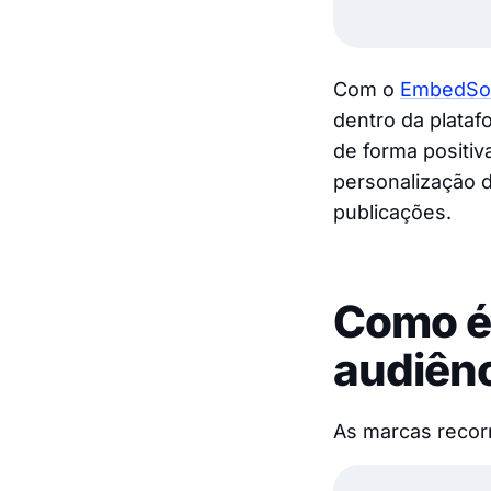
Com o
EmbedSoc
dentro da plata
de forma positiv
personalização 
publicações.
Como é 
audiênc
As marcas recor