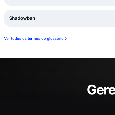
Shadowban
Ver todos os termos do glossário
Gere