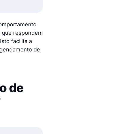
comportamento
a, que respondem
to facilita a
 agendamento de
o de
?