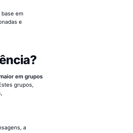
m base em
ionadas e
iência?
 maior em grupos
Estes grupos,
,
nsagens, a