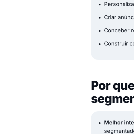
Personaliz
Criar anúnc
Conceber r
Construir c
Por que
segmen
Melhor int
segmentad