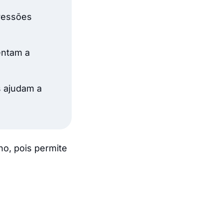
pressões
entam a
 ajudam a
o, pois permite