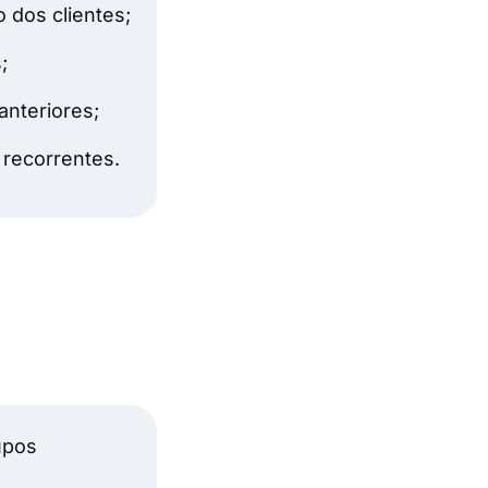
dos clientes;
;
nteriores;
 recorrentes.
upos