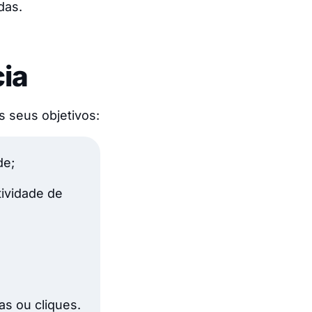
das.
ia
 seus objetivos:
de;
tividade de
as ou cliques.