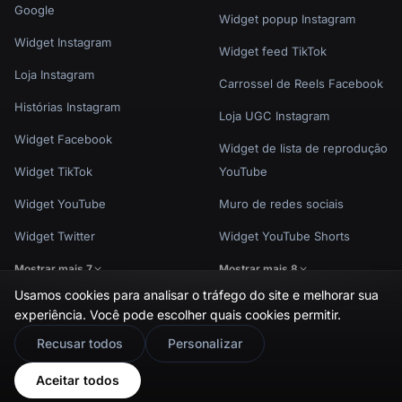
Google
Widget popup Instagram
Widget Instagram
Widget feed TikTok
Loja Instagram
Carrossel de Reels Facebook
Histórias Instagram
Loja UGC Instagram
Widget Facebook
Widget de lista de reprodução
Widget TikTok
YouTube
Widget YouTube
Muro de redes sociais
Widget Twitter
Widget YouTube Shorts
Mostrar mais 7
Mostrar mais 8
Usamos cookies para analisar o tráfego do site e melhorar sua
experiência. Você pode escolher quais cookies permitir.
🇬🇧
Would you prefer this site in English?
Recusar todos
Personalizar
Política de privacidade
Termos de uso
Configurações de cookies
View in English
© EmbedSocial 2026. Todos os direitos reservados.
Aceitar todos