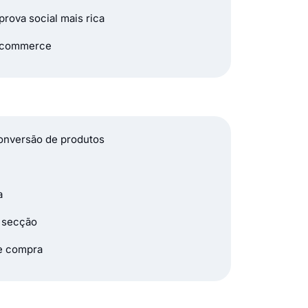
rova social mais rica
 ecommerce
conversão de produtos
a
a secção
de compra