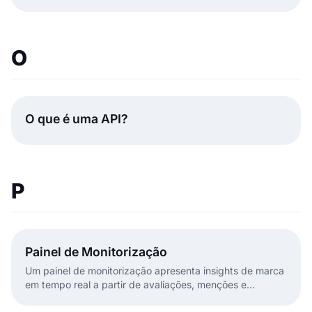
EmbedSocial simplifica o processo com alertas em tempo
real.
O
O que é uma API?
P
Painel de Monitorização
Um painel de monitorização apresenta insights de marca
em tempo real a partir de avaliações, menções e
sentimento. Saiba como ferramentas como a