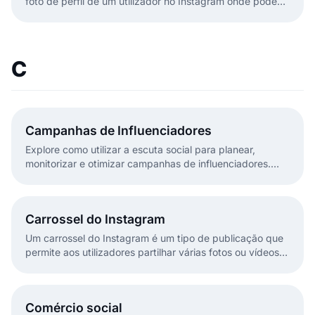
foto de perfil de um utilizador no Instagram onde pode
descrever brevemente a si próprio ou ao seu negócio.
C
Campanhas de Influenciadores
Explore como utilizar a escuta social para planear,
monitorizar e otimizar campanhas de influenciadores.
Descubra como medir menções, sentimento e
desempenho de UGC em tempo real.
Carrossel do Instagram
Um carrossel do Instagram é um tipo de publicação que
permite aos utilizadores partilhar várias fotos ou vídeos
numa única publicação.
Comércio social