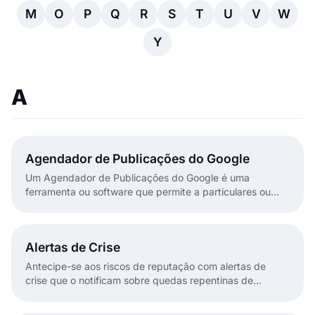
M
O
P
Q
R
S
T
U
V
W
Y
A
Agendador de Publicações do Google
Um Agendador de Publicações do Google é uma
ferramenta ou software que permite a particulares ou
empresas agendar e gerir as suas publicações no Google
com antecedência.
Alertas de Crise
Antecipe-se aos riscos de reputação com alertas de
crise que o notificam sobre quedas repentinas de
sentimento e picos de menções negativas.