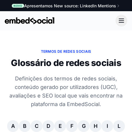
Apresentamos New source: LinkedIn Mentions
NOVO
TERMOS DE REDES SOCIAIS
Glossário de redes sociais
Definições dos termos de redes sociais,
conteúdo gerado por utilizadores (UGC),
avaliações e SEO local que vais encontrar na
plataforma da EmbedSocial.
A
B
C
D
E
F
G
H
I
L