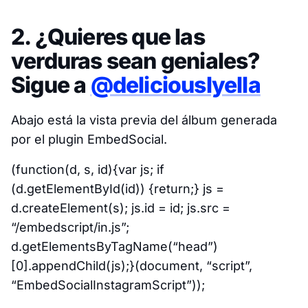
2. ¿Quieres que las
verduras sean geniales?
Sigue a
@deliciouslyella
Abajo está la vista previa del álbum generada
por el plugin EmbedSocial.
(function(d, s, id){var js; if
(d.getElementById(id)) {return;} js =
d.createElement(s); js.id = id; js.src =
“/embedscript/in.js”;
d.getElementsByTagName(“head”)
[0].appendChild(js);}(document, “script”,
“EmbedSocialInstagramScript”));