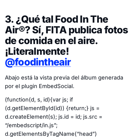
3. ¿Qué tal Food In The
Air®? Sí, FITA publica fotos
de comida en el aire.
¡Literalmente!
@foodintheair
Abajo está la vista previa del álbum generada
por el plugin EmbedSocial.
(function(d, s, id){var js; if
(d.getElementById(id)) {return;} js =
d.createElement(s); js.id = id; js.src =
“/embedscript/in.js”;
d.getElementsByTagName(“head”)