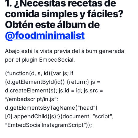
1. ¿Necesitas recetas de
comida simples y fáciles?
Obtén este álbum de
@foodminimalist
Abajo está la vista previa del álbum generada
por el plugin EmbedSocial.
(function(d, s, id){var js; if
(d.getElementById(id)) {return;} js =
d.createElement(s); js.id = id; js.src =
“/embedscript/in.js”;
d.getElementsByTagName(“head”)
[0].appendChild(js);}(document, “script”,
“EmbedSocialInstagramScript”));