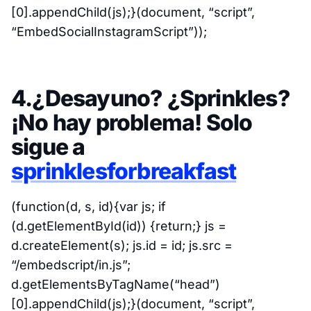
[0].appendChild(js);}(document, “script”,
“EmbedSocialInstagramScript”));
4.¿Desayuno? ¿Sprinkles?
¡No hay problema! Solo
sigue a
sprinklesforbreakfast
(function(d, s, id){var js; if
(d.getElementById(id)) {return;} js =
d.createElement(s); js.id = id; js.src =
“/embedscript/in.js”;
d.getElementsByTagName(“head”)
[0].appendChild(js);}(document, “script”,