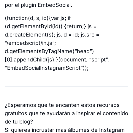
por el plugin EmbedSocial.
(function(d, s, id){var js; if
(d.getElementById(id)) {return;} js =
d.createElement(s); js.id = id; js.src =
“/embedscript/in.js”;
d.getElementsByTagName(“head”)
[0].appendChild(js);}(document, “script”,
“EmbedSocialInstagramScript”));
¿Esperamos que te encanten estos recursos
gratuitos que te ayudarán a inspirar el contenido
de tu blog?
Si quieres incrustar más álbumes de Instagram