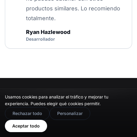
productos similares. Lo recomiendo
totalmente.
Ryan Hazlewood
Desarrollador
Usamos cookies para analizar el tráfico y mejorar tu
experiencia. Puedes elegir qué cookies permitir.
🇬🇧
Would you prefer this site in English?
Rechazar todo
Personalizar
View in English
La herramienta de vibe-coding para widgets
Aceptar todo
UGC. Diseña, integra y publica feeds sociales en
cualquier sitio, en minutos.