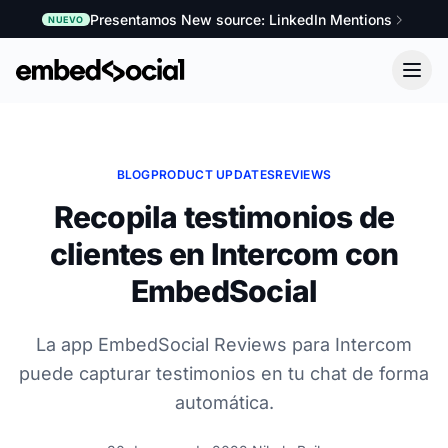
Presentamos New source: LinkedIn Mentions
NUEVO
BLOG
PRODUCT UPDATES
REVIEWS
Recopila testimonios de
clientes en Intercom con
EmbedSocial
La app EmbedSocial Reviews para Intercom
puede capturar testimonios en tu chat de forma
automática.