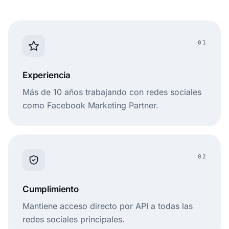
Acceso a la API
Feeds
01
comprables
Experiencia
Analíticas
Más de 10 años trabajando con redes sociales
como Facebook Marketing Partner.
Cuentas de
equipo
Versión
02
gratuita
Cumplimiento
$29 por 3
$99 por 3
Precio
feeds
feeds
Mantiene acceso directo por API a todas las
redes sociales principales.