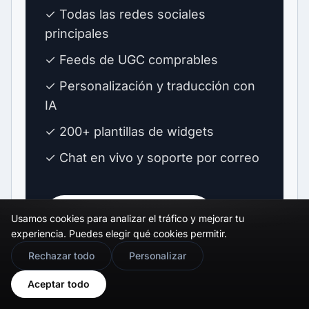
✓ Todas las redes sociales
principales
✓ Feeds de UGC comprables
✓ Personalización y traducción con
IA
✓ 200+ plantillas de widgets
✓ Chat en vivo y soporte por correo
Iniciar prueba gratuita
→
Usamos cookies para analizar el tráfico y mejorar tu
experiencia. Puedes elegir qué cookies permitir.
🇬🇧
Would you prefer this site in English?
Rechazar todo
Personalizar
View in English
Aceptar todo