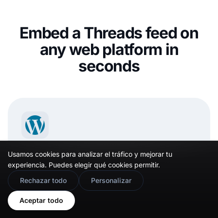
Embed a Threads feed on
any web platform in
seconds
WordPress
Usamos cookies para analizar el tráfico y mejorar tu
experiencia. Puedes elegir qué cookies permitir.
Threads plugin for WordPress.
🇬🇧
Would you prefer this site in English?
Rechazar todo
Personalizar
Ver integración
View in English
Aceptar todo