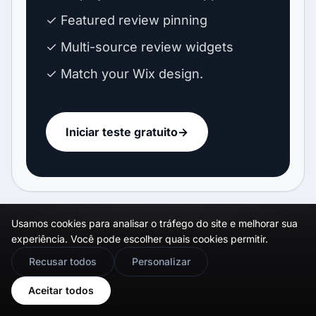
✓ Featured review pinning
✓ Multi-source review widgets
✓ Match your Wix design.
Iniciar teste gratuito
→
Usamos cookies para analisar o tráfego do site e melhorar sua
experiência. Você pode escolher quais cookies permitir.
🇬🇧
Would you prefer this site in English?
Recusar todos
Personalizar
Official API integrations
View in English
Aceitar todos
EmbedSocial has official API integrations with all