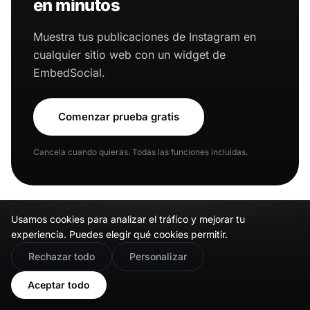
en minutos
Muestra tus publicaciones de Instagram en
cualquier sitio web con un widget de
EmbedSocial.
Comenzar prueba gratis
Cancela cuando quieras. Todas las funciones incluidas.
Usamos cookies para analizar el tráfico y mejorar tu
experiencia. Puedes elegir qué cookies permitir.
🇬🇧
Would you prefer this site in English?
Rechazar todo
Personalizar
View in English
Publicaciones
Aceptar todo
View all
relacionadas
posts