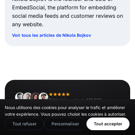
EmbedSocial, the platform for embedding
social media feeds and customer reviews on
any website.
Voir tous les articles de Nikola Bojkov
Plébiscité par plus de 400 000 marques
Nous utilisons des cookies pour analyser le trafic et améliorer
🇬🇧
Would you prefer this site in English?
Intégrez votre feed Instagram
votre expérience. Vous pouvez choisir les cookies à autoriser.
View in English
en quelques minutes
Tout refuser
Personnaliser
Tout accepter