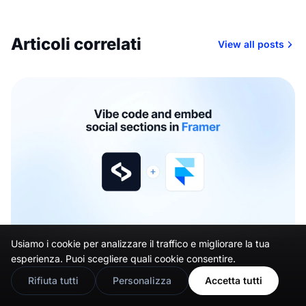
Articoli correlati
View all posts
Usiamo i cookie per analizzare il traffico e migliorare la tua
🇬🇧
Would you prefer this site in English?
esperienza. Puoi scegliere quali cookie consentire.
16 lug 2026
View in English
Come aggiungere un feed dei social
Rifiuta tutti
Personalizza
Accetta tutti
media a Framer (senza codice)