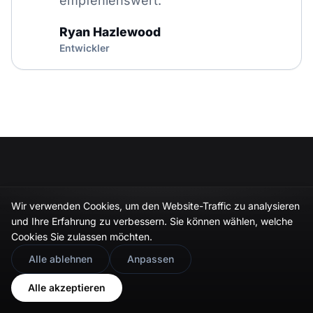
empfehlenswert.
Ryan Hazlewood
Entwickler
Wir verwenden Cookies, um den Website-Traffic zu analysieren
und Ihre Erfahrung zu verbessern. Sie können wählen, welche
Cookies Sie zulassen möchten.
Das Vibe-Coding-Tool für UGC-Widgets.
🇬🇧
Would you prefer this site in English?
Gestalten, einbetten und Social Feeds auf jeder
Alle ablehnen
Anpassen
Website veröffentlichen, in Minuten.
View in English
Alle akzeptieren
Kostenlose Testversion starten
→