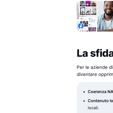
La sfid
Per le aziende dis
diventare opprime
Coerenza N
Contenuto lo
locali.