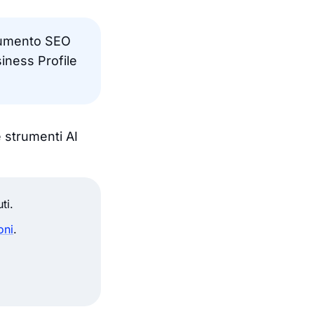
trumento SEO
siness Profile
 strumenti AI
ti.
oni
.