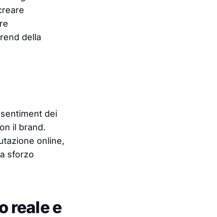
creare
re
trend della
l sentiment dei
on il brand.
utazione online,
za sforzo
 reale e