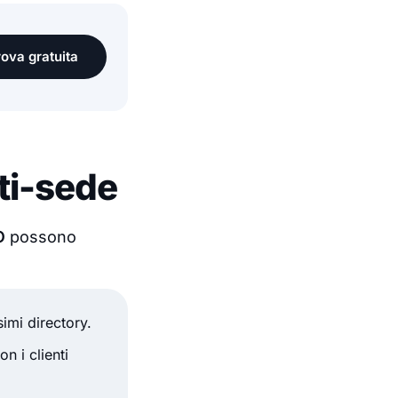
prova gratuita
ti-sede
O
possono
imi directory.
n i clienti