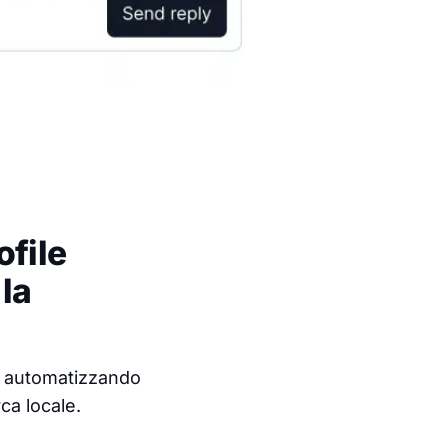
ofile
la
le automatizzando
rca locale.