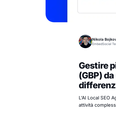
Nikola Bojko
EmbedSocial T
Gestire p
(GBP) da 
differenz
L’AI Local SEO A
attività complesse