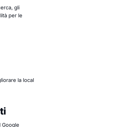
erca, gli
ità per le
iorare la local
ti
l Google