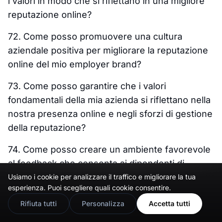
i valori in modo che si riflettano in una migliore
reputazione online?
72. Come posso promuovere una cultura
aziendale positiva per migliorare la reputazione
online del mio employer brand?
73. Come posso garantire che i valori
fondamentali della mia azienda si riflettano nella
nostra presenza online e negli sforzi di gestione
della reputazione?
74. Come posso creare un ambiente favorevole
al feedback che consenta ai dipendenti di
condividere le loro opinioni e contribuire a una
Usiamo i cookie per analizzare il traffico e migliorare la tua
🇬🇧
Would you prefer this site in English?
esperienza. Puoi scegliere quali cookie consentire.
migliore reputazione online?
View in English
Rifiuta tutti
Personalizza
Accetta tutti
75. Come posso misurare l’impatto della cultura