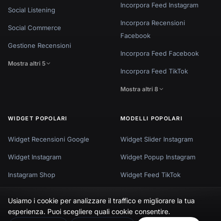
Incorpora Feed Instagram
Social Listening
Incorpora Recensioni
Social Commerce
Facebook
Gestione Recensioni
Incorpora Feed Facebook
Mostra altri 5
Incorpora Feed TikTok
Mostra altri 8
WIDGET POPOLARI
MODELLI POPOLARI
Widget Recensioni Google
Widget Slider Instagram
Widget Instagram
Widget Popup Instagram
Instagram Shop
Widget Feed TikTok
Storie Instagram
Facebook Reels Slider
Usiamo i cookie per analizzare il traffico e migliorare la tua
🇬🇧
Would you prefer this site in English?
Widget Facebook
Instagram UGC Shop
esperienza. Puoi scegliere quali cookie consentire.